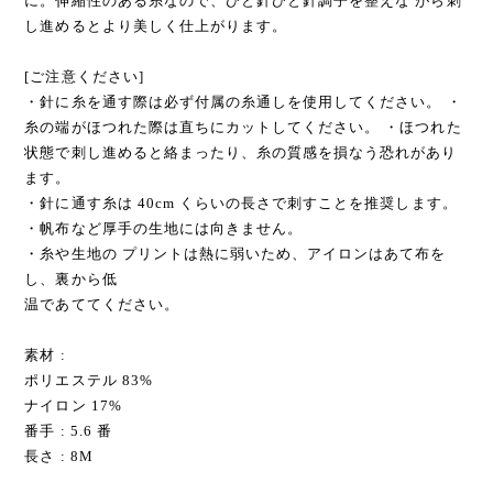
に。伸縮性のある糸なので、ひと針ひと針調子を整えな がら刺
し進めるとより美しく仕上がります。
[ご注意ください]
・針に糸を通す際は必ず付属の糸通しを使用してください。 ・
糸の端がほつれた際は直ちにカットしてください。 ・ほつれた
状態で刺し進めると絡まったり、糸の質感を損なう恐れがあり
ます。
・針に通す糸は 40cm くらいの長さで刺すことを推奨します。
・帆布など厚手の生地には向きません。
・糸や生地の プリントは熱に弱いため、アイロンはあて布を
し、裏から低
温であててください。
素材 :
ポリエステル 83%
ナイロン 17%
番手 : 5.6 番
長さ : 8M