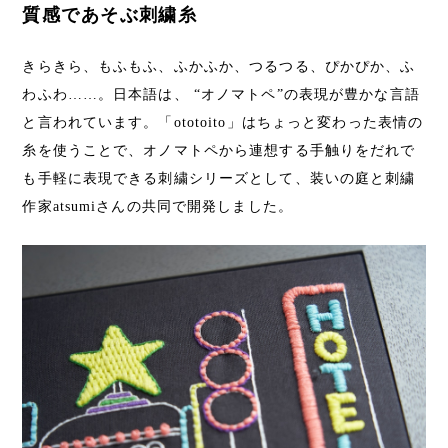
質感であそぶ刺繍糸
きらきら、もふもふ、ふかふか、つるつる、ぴかぴか、ふ
わふわ……。日本語は、 “オノマトペ”の表現が豊かな言語
と言われています。「ototoito」はちょっと変わった表情の
糸を使うことで、オノマトペから連想する手触りをだれで
も手軽に表現できる刺繍シリーズとして、装いの庭と刺繍
作家atsumiさんの共同で開発しました。