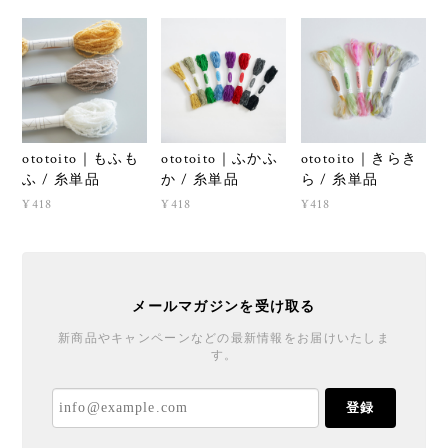
ototoito｜もふも
ototoito｜ふかふ
ototoito｜きらき
ふ / 糸単品
か / 糸単品
ら / 糸単品
¥418
¥418
¥418
メールマガジンを受け取る
新商品やキャンペーンなどの最新情報をお届けいたしま
す。
登録