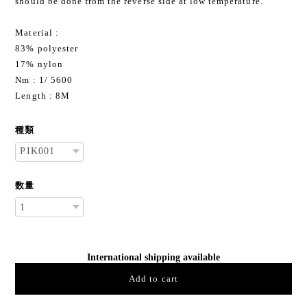
should be done from the reverse side at low temperature.
Material :
83% polyester
17% nylon
Nm : 1/ 5600
Length : 8M
種類
数量
International shipping available
Add to cart