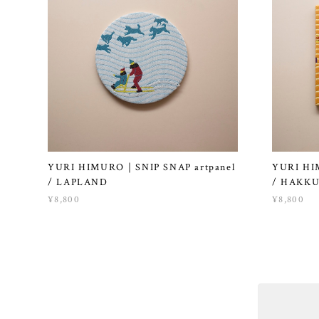
YURI HIMURO｜SNIP SNAP artpanel
YURI HI
/ LAPLAND
/ HAKK
¥8,800
¥8,800