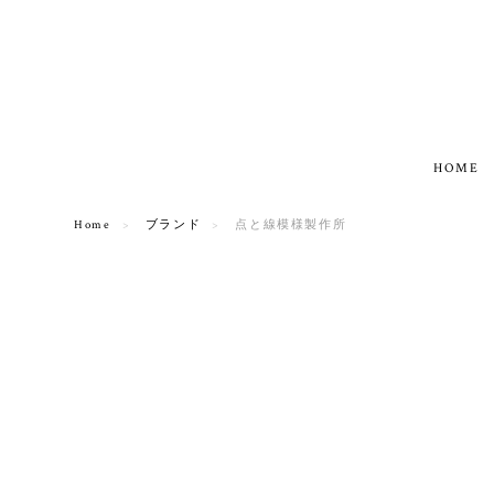
HOME
Home
ブランド
点と線模様製作所